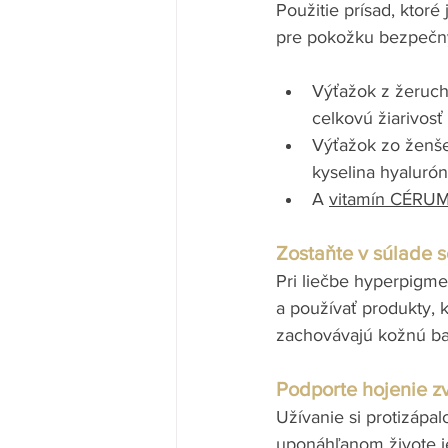
Použitie prísad, ktoré
pre pokožku bezpečný
Výťažok z žeruch
celkovú žiarivosť 
Výťažok zo ženše
kyselina hyaluró
A 
vitamín CÉRU
Zostaňte v súlade so
Pri liečbe hyperpigme
a používať produkty, k
zachovávajú kožnú bar
Podporte hojenie z
Užívanie si protizápa
uponáhľanom živote je