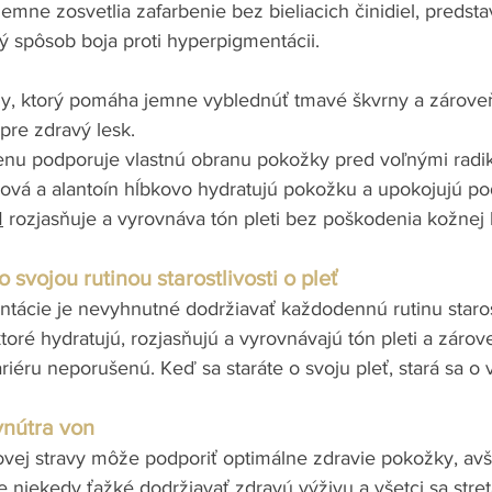
 jemne zosvetlia zafarbenie bez bieliacich činidiel, predst
 spôsob boja proti hyperpigmentácii.
y, ktorý pomáha jemne vyblednúť tmavé škvrny a zároveň
pre zdravý lesk. 
nu podporuje vlastnú obranu pokožky pred voľnými radiká
nová a alantoín hĺbkovo hydratujú pokožku a upokojujú po
M
 rozjasňuje a vyrovnáva tón pleti bez poškodenia kožnej 
 svojou rutinou starostlivosti o pleť
ntácie je nevyhnutné dodržiavať každodennú rutinu starost
toré hydratujú, rozjasňujú a vyrovnávajú tón pleti a zárov
iéru neporušenú. Keď sa staráte o svoju pleť, stará sa o 
vnútra von
lovej stravy môže podporiť optimálne zdravie pokožky, a
 niekedy ťažké dodržiavať zdravú výživu a všetci sa stre