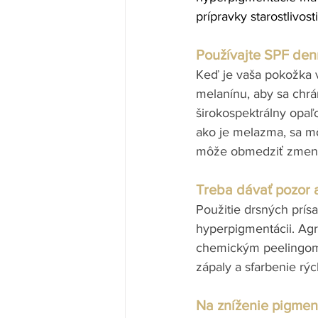
prípravky starostlivost
Používajte SPF de
Keď je vaša pokožka 
melanínu, aby sa chrá
širokospektrálny opa
ako je melazma, sa mô
môže obmedziť zmenu
Treba dávať pozor a
Použitie drsných prís
hyperpigmentácii. Agr
chemickým peelingom 
zápaly a sfarbenie rých
Na zníženie pigmen