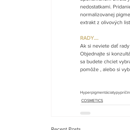
nedostatkami. Pridani
normalizovanej pigmen
extrakt z olivových li
RADY.... 
Ak si neviete dať rady
Objednajte si konzult
sa budete chciet vybr
pomôže , alebo si vyb
Hyperpigmentácia
typy
príči
COSMETICS
Recent Posts