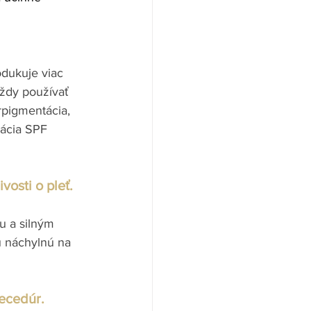
dukuje viac 
vždy používať 
pigmentácia, 
kácia SPF 
osti o pleť. 
u a silným 
 náchylnú na 
recedúr.