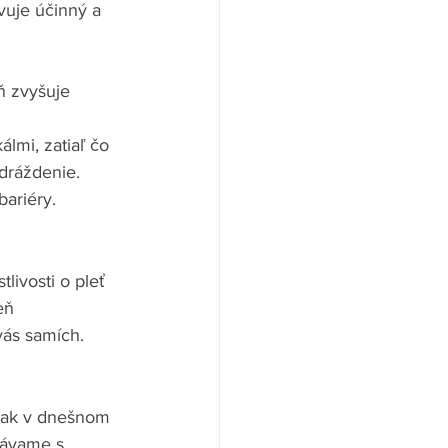
avuje účinný a 
 zvyšuje 
lmi, zatiaľ čo 
dráždenie. 
bariéry.
livosti o pleť 
eň 
vás samích. 
však v dnešnom 
távame s 