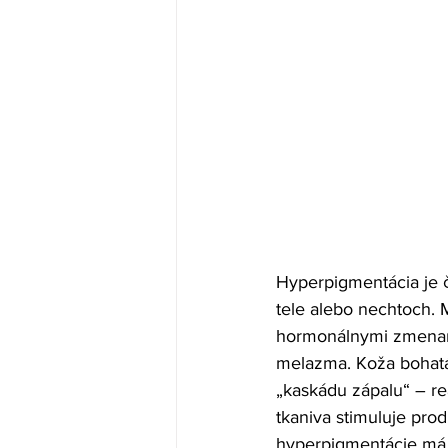
Hyperpigmentácia je č
tele alebo nechtoch. 
hormonálnymi zmenami
melazma. Koža bohatá 
„kaskádu zápalu“ – re
tkaniva stimuluje prod
hyperpigmentácie má 