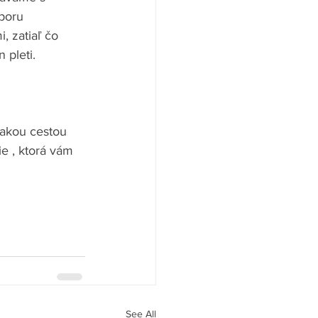
poru 
 zatiaľ čo 
 pleti.
 akou cestou 
e , ktorá vám 
See All