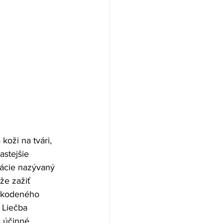
oži na tvári, 
stejšie 
ácie nazývaný 
že zažiť 
oškodeného 
 Liečba 
 účinné 