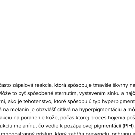
asto zápalová reakcia, ktorá spôsobuje tmavšie škvrny na k
Môže to byť spôsobené starnutím, vystavením slnku a najča
, ako je tehotenstvo, ktoré spôsobujú typ hyperpigment
na melanín je obzvlášť citlivá na hyperpigmentáciu a mô
akciu na poranenie kože, počas ktorej proces hojenia p
ukciu melanínu, čo vedie k pozápalovej pigmentácii (PIH).
mnohostranný prístup, ktorý zahŕňa prevenciu, ochranu a