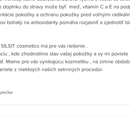
e doplnku do stravy može byť  meď, vitamín C a E na pod
tácie pokožky a ochranu pokožky pred voľnými radikálmi,
stov bohatý na antioxidanty pomáha rozjasniť a zjednotiť tón
 SILSIT cosmetics má pre vás riešenie .
áciu , kde zhodnotíme stav vašej pokožky a vy mi poviete
ať. Mame pre vás vynikajúcu kozmetiku , na zimne obdobi
eriete z niektoých naších setrnných procedúr. 
ny
liečba