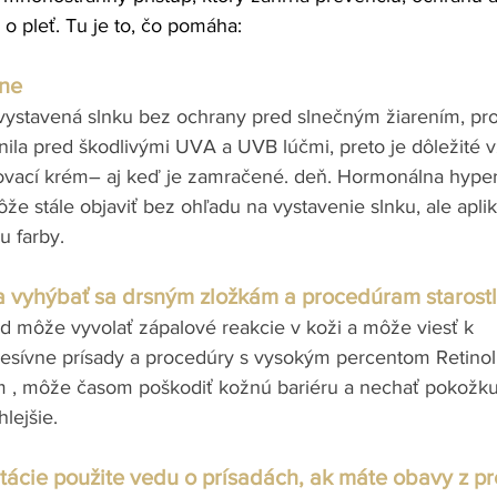
i o pleť. Tu je to, čo pomáha:
nne
vystavená slnku bez ochrany pred slnečným žiarením, pro
nila pred škodlivými UVA a UVB lúčmi, preto je dôležité 
ľovací krém– aj keď je zamračené. deň. Hormonálna hyper
že stále objaviť bez ohľadu na vystavenie slnku, ale apli
 farby.
 vyhýbať sa drsným zložkám a procedúram starostliv
ad môže vyvolať zápalové reakcie v koži a môže viesť k 
esívne prísady a procedúry s vysokým percentom Retinol
, môže časom poškodiť kožnú bariéru a nechať pokožku
lejšie. 
tácie použite vedu o prísadách, ak máte obavy z p