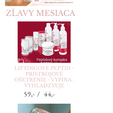
ZĽAVY MESIACA
LIFTINGOVÉ PEPTID -
PRÍSTROJOVÉ
OŠETRENIE - VYPÍNA ,
VYHLADZYUJE
59,- / 44,-