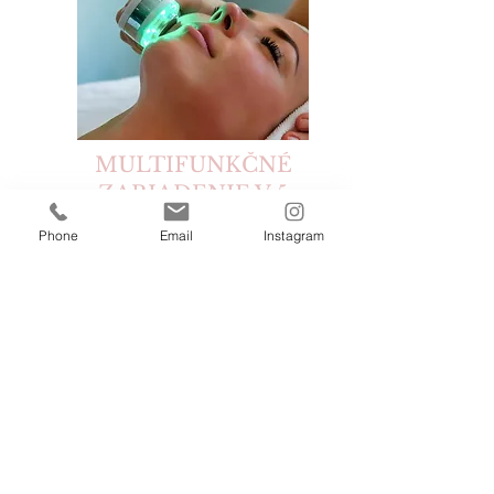
MULTIFUNKČNÉ
ZARIADENIE V 5
NAJÚČINEJŠÍCH
Phone
Email
Instagram
FUNKCIÁCH . ČISTENIE ,
OMLADENIE
59,- / 44,-