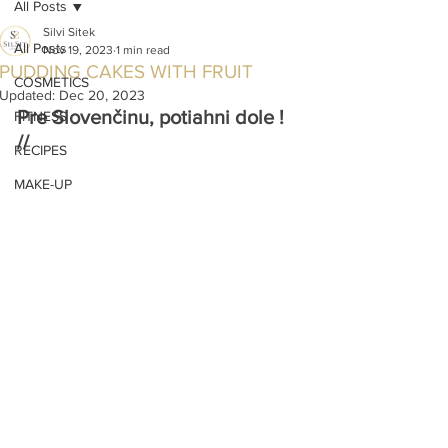
All Posts
Silvi Sitek
All Posts
Nov 19, 2023
1 min read
PUDDING CAKES WITH FRUIT
COSMETICS
Updated:
Dec 20, 2023
Pre Slovenčinu, potiahni dole ! 
FITNESS
// 
RECIPES
MAKE-UP