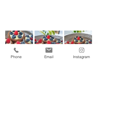
Phone
Email
Instagram
INGREDIENCIE
150g Mandlovej múky, alebo pomletých 
mandlý
120g Spaldovej muky - alebo pomletých 
ovsených vločiek 
125 zmäknutého masla  Vegan 
Kypriaci prášok , baking soda
2pl Lyžice medu 
Ľubovolný puding 
Ovocie 
Možeme pridať vajce, ale potom musíme pridať 