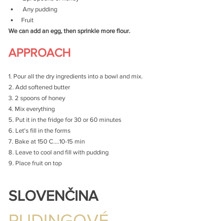
 Any pudding
Fruit
We can add an egg, then sprinkle more flour.
APPROACH
1. Pour all the dry ingredients into a bowl and mix.
2. Add softened butter
3. 2 spoons of honey
4. Mix everything
5. Put it in the fridge for 30 or 60 minutes
6. Let's fill in the forms
7. Bake at 150 C....10-15 min
8. Leave to cool and fill with pudding
9. Place fruit on top
SLOVENČINA
PUDINGOVÉ 