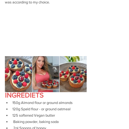
was according to my choice.
INGREDIETS
150g Almond flour or ground almonds
120g Spald flour - or ground oatmeal
125 softened Vegan butter
 Baking powder, baking soda
 2pl Spoons of honey