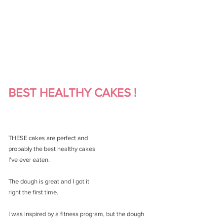
BEST HEALTHY CAKES ! 
THESE cakes are perfect and 
probably the best healthy cakes 
I've ever eaten. 
The dough is great and I got it 
right the first time. 
I was inspired by a fitness program, but the dough 